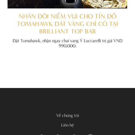
ẤT
NHÂN ĐÔI NIỀM VUI CHO TÍN ĐỒ
TOMAHAWK DÁT VÀNG CHỈ CÓ TẠI
BRILLIANT TOP BAR
đãi
nh
Đặt Tomahawk, nhận ngay chai vang Ý Luccarelli trị giá VND
990,000.
Về chúng tôi
Liên hệ