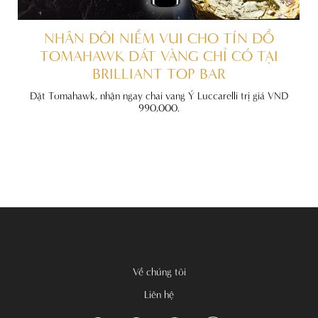
ẤT
NHÂN ĐÔI NIỀM VUI CHO TÍN ĐỒ
TOMAHAWK DÁT VÀNG CHỈ CÓ TẠI
BRILLIANT TOP BAR
đãi
nh
Đặt Tomahawk, nhận ngay chai vang Ý Luccarelli trị giá VND
990,000.
Về chúng tôi
Liên hệ