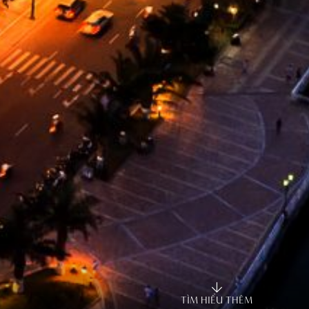
TÌM HIỂU THÊM